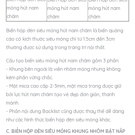
mỏng hút nam
mỏng hút nam
mỏng hút nam
châm
châm
châm
Biển hộp đèn siêu mỏng hút nam châm là biển quảng
cáo có kích thước siêu mỏng chỉ từ 1.5cm đến 3cm
thường được sử dụng trong trang trí nội thất.
Cấu tạo biển siêu mỏng hút nam châm gồm 3 phần:
- Khung bên ngoài là viền nhôm mỏng nhưng không
kém phần vững chắc.
- Mặt mica cao cấp 2-3mm, mặt mica trong được giữ
bởi lực hút nam châm tạo vẻ đẹp đơn giản, thanh
mảnh.
- Phần nội dung Backlist cũng được thay thế dễ dàng
như các hình thức biển hộp đèn siêu mỏng khác.
C. BIỂN HỘP ĐÈN SIÊU MỎNG KHUNG NHÔM BẬT NẮP