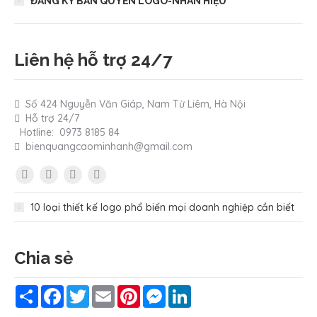
ĐĂNG KÝ BẢN QUYỀN LOGO-NHÃN HIỆU
Liên hệ hỗ trợ 24/7
Số 424 Nguyễn Văn Giáp, Nam Từ Liêm, Hà Nội
Hỗ trợ 24/7
Hotline: 0973 8185 84
bienquangcaominhanh@gmail.com
Find us on:
Facebook
Twitter
YouTube
Pinterest
page
page
page
page
10 loại thiết kế logo phổ biến mọi doanh nghiệp cần biết
opens
opens
opens
opens
in
in
in
in
Chia sẻ
new
new
new
new
window
window
window
window
Share
Facebook
Twitter
Email
Pinterest
Messenger
LinkedIn