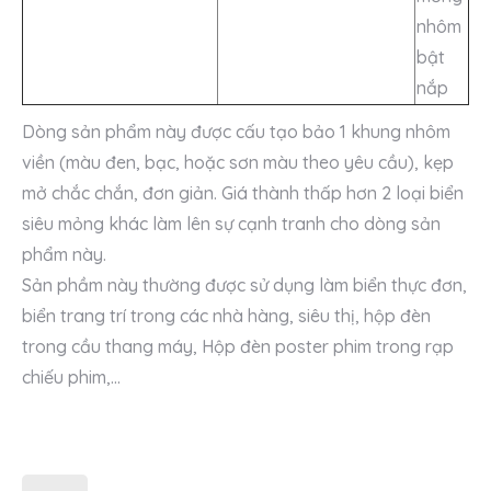
nhôm
bật
nắp
Dòng sản phẩm này được cấu tạo bảo 1 khung nhôm
viền (màu đen, bạc, hoặc sơn màu theo yêu cầu), kẹp
mở chắc chắn, đơn giản. Giá thành thấp hơn 2 loại biển
siêu mỏng khác làm lên sự cạnh tranh cho dòng sản
phẩm này.
Sản phầm này thường được sử dụng làm biển thực đơn,
biển trang trí trong các nhà hàng, siêu thị, hộp đèn
trong cầu thang máy, Hộp đèn poster phim trong rạp
chiếu phim,…