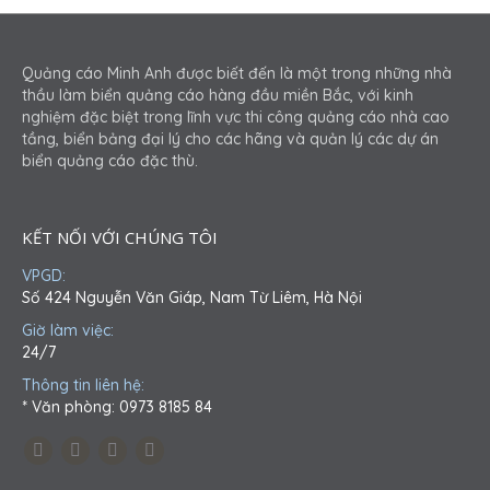
Quảng cáo Minh Anh được biết đến là một trong những nhà
thầu làm biển quảng cáo hàng đầu miền Bắc, với kinh
nghiệm đặc biệt trong lĩnh vực thi công quảng cáo nhà cao
tầng, biển bảng đại lý cho các hãng và quản lý các dự án
biển quảng cáo đặc thù.
KẾT NỐI VỚI CHÚNG TÔI
VPGD:
Số 424 Nguyễn Văn Giáp, Nam Từ Liêm, Hà Nội
Giờ làm việc:
24/7
Thông tin liên hệ:
* Văn phòng: 0973 8185 84
Find us on:
Facebook
Twitter
YouTube
Pinterest