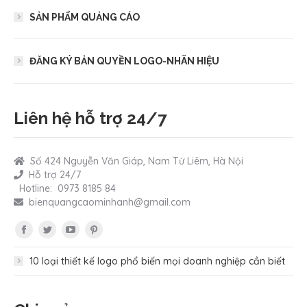
SẢN PHẨM QUẢNG CÁO
ĐĂNG KÝ BẢN QUYỀN LOGO-NHÃN HIỆU
Liên hệ hỗ trợ 24/7
Số 424 Nguyễn Văn Giáp, Nam Từ Liêm, Hà Nội
Hỗ trợ 24/7
Hotline: 0973 8185 84
bienquangcaominhanh@gmail.com
Find us on:
Facebook
Twitter
YouTube
Pinterest
page
page
page
page
10 loại thiết kế logo phổ biến mọi doanh nghiệp cần biết
opens
opens
opens
opens
in
in
in
in