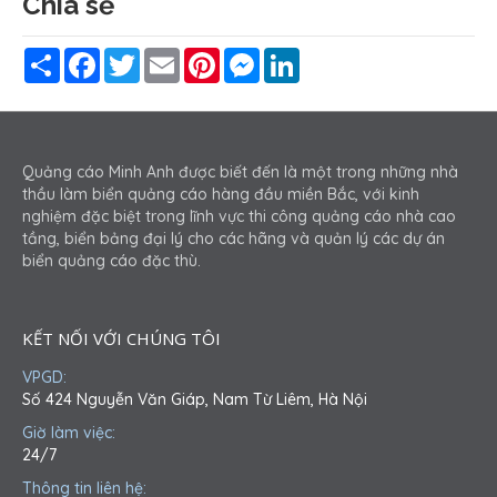
Chia sẻ
new
new
new
new
window
window
window
window
Share
Facebook
Twitter
Email
Pinterest
Messenger
LinkedIn
Quảng cáo Minh Anh được biết đến là một trong những nhà
thầu làm biển quảng cáo hàng đầu miền Bắc, với kinh
nghiệm đặc biệt trong lĩnh vực thi công quảng cáo nhà cao
tầng, biển bảng đại lý cho các hãng và quản lý các dự án
biển quảng cáo đặc thù.
KẾT NỐI VỚI CHÚNG TÔI
VPGD:
Số 424 Nguyễn Văn Giáp, Nam Từ Liêm, Hà Nội
Giờ làm việc:
24/7
Thông tin liên hệ: